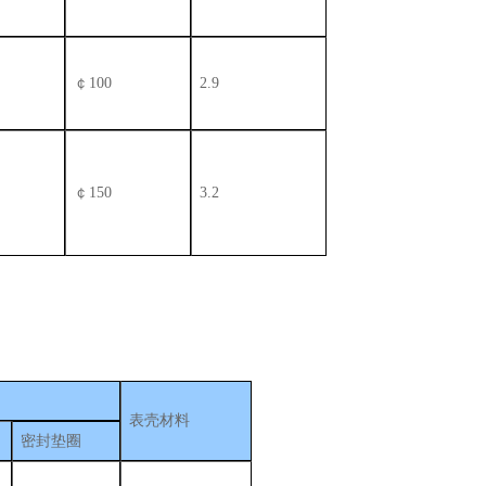
￠100
2.9
￠150
3.2
表壳材料
密封垫圈