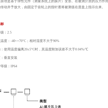
用原理是基于弹性元件（测量系统上的膜片）变形。在被测介质的压力作
的传动并予放大，由固定于齿轮上的指针逐将被测值在度盘上指示出来。
指标
级：2.5
度：-40~+70°C；相对湿度不大于90%
：使用温度偏离20±5°C时，其温度附加误差不大于0.04%/℃
置：垂直安装
等级：IP64