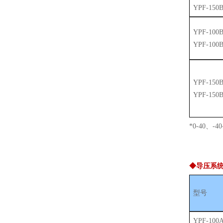
YPF-150B
YPF-100
YPF-100B
YPF-150
YPF-150B
*0-40、-
◆导压系
型号
YPF-100