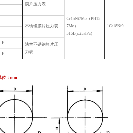
膜片压力表
A
Cr15Ni7Mo（PH15-
B
不锈钢膜片压力表
7Mo）
1Cr18Ni9
B
316L(≤25KPa）
-F
法兰不锈钢膜片压
力表
-F
单位：mm