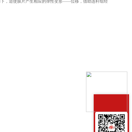
用下，迫使膜片产生相应的弹性变形——位移，借助连杆组经