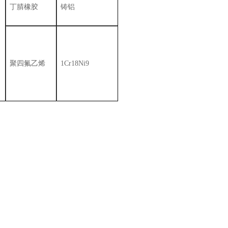
丁腈橡胶
铸铝
聚四氟乙烯
1Cr18Ni9