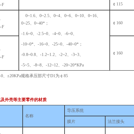
￠115
-F
0~1.6、0~2.5、0~4、0~6、0~10、0~16、
B
￠160
0~25、0~40*；
-F
-1.6~0、-2.5~0、-4~0、-6~0、
-10~0*、-16~0、-25~0、-40~0*；
B
￠160
-0.8~0.8、-1.2~1.2、-2~2、-3~3、
-F
-5~5、-8~8、-12~12、-20~20*KPa
40-0、±20KPa规格承压部尺寸D1为￠85
统及外壳等主要零件的材质
导压系统
名称
膜片
法兰接头
A