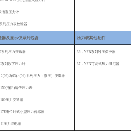
6E.60E.600E系列活塞式压力计
-2双活塞压力计
JY系列压力表校验器
送器及显示仪系列包含
压力表其他配件
10系列压力变送器
36，YFB系列过压保护器
MK系列数字压力计
37，YFN可调式压力阻尼器
-2(02).3(03).4(04).系列压力（微压）变送器
Z-150(电阻)远传压力表
S-100压力变送器
1-17E电位计式小型压力传感器
K-II压力继电器