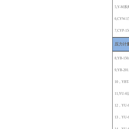
5,Y-M
6,CYW
7,CYP
压力计
8,YB-1
9,YB-2
10，YB
11,YU
12，YU-
13，YU