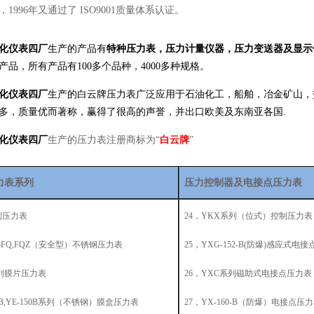
1996年又通过了 ISO9001质量体系认证。
化仪表四厂
生产的产品有
特种压力表，压力计量仪器，压力变送器及显示
产品，所有产品有
100多个品种，4000多种规格。
化仪表四厂
生产的白云牌压力表广泛应用于石油化工，船舶，冶金矿山，
多，质量优而著称，赢得了很高的声誉，并出口欧美及东南亚各国
.
化仪表四厂
生产的压力表注册商标为
“
白云牌
”
力表系列
压力控制器及电接点压力表
系列压力表
24，YKX系列（位式）控制压力表
00B-FQ,FQZ（安全型）不锈钢压力表
25，YXG-152-B(防爆)感应式电
系列膜片压力表
26，YXC系列磁助式电接点压力表
100B,YE-150B系列（不锈钢）膜盒压力表
27，YX-160-B（防爆）电接点压