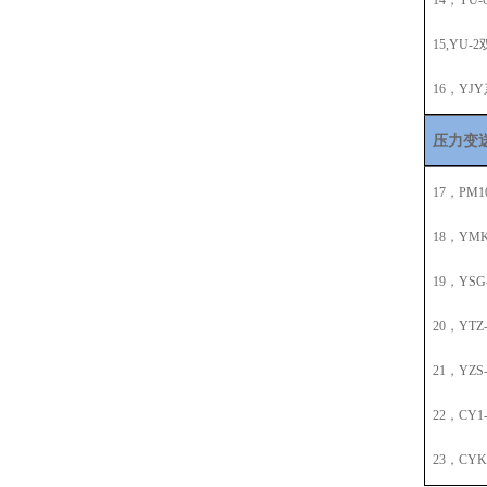
14，YU-
15,YU
16，Y
压力变
17，PM
18，Y
19，YSG
20，YT
21，YZ
22，CY
23，CY